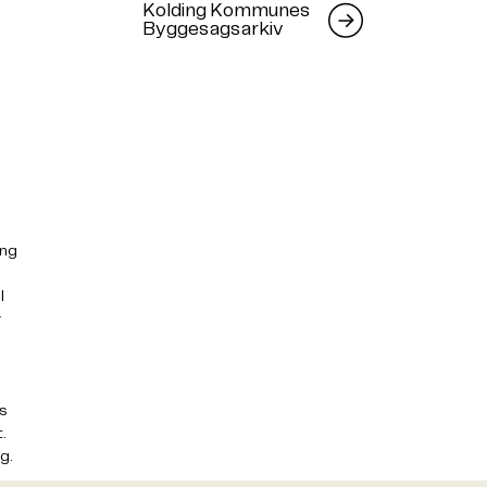
Kolding Kommunes
Byggesagsarkiv
ang
l
r
is
.
ig.