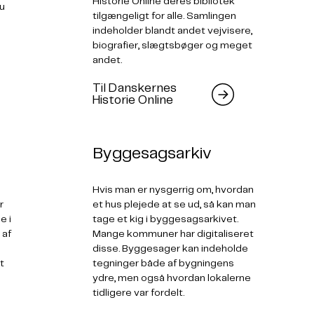
Historie Online deres bibliotek
du
tilgængeligt for alle. Samlingen
s
indeholder blandt andet vejvisere,
biografier, slægtsbøger og meget
andet.
Til Danskernes
Historie Online
Byggesagsarkiv
Hvis man er nysgerrig om, hvordan
r
et hus plejede at se ud, så kan man
e i
tage et kig i byggesagsarkivet.
 af
Mange kommuner har digitaliseret
disse. Byggesager kan indeholde
t
tegninger både af bygningens
ydre, men også hvordan lokalerne
tidligere var fordelt.