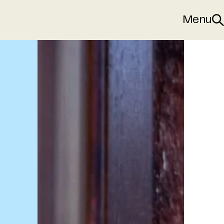
Menu
Sø