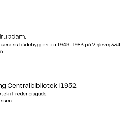
drupdam.
huesens bådebyggeri fra 1949-1983 på Vejlevej 334.
en
g Centralbibliotek i 1952.
iotek i Fredericiagade.
Jensen