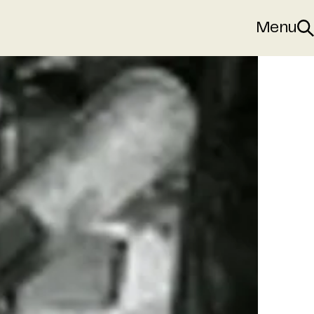
Menu
Sø