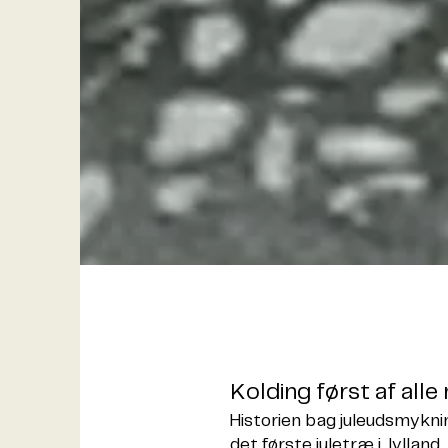
Kolding først af alle
Historien bag juleudsmykni
det første juletræ i Jylland,