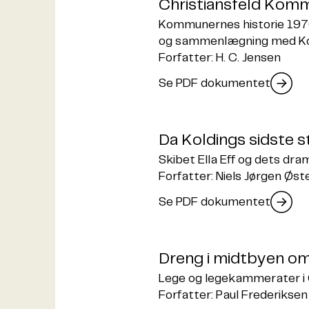
Christiansfeld Komm
Kommunernes historie 1970
og sammenlægning med Ko
Forfatter: H. C. Jensen
Se PDF dokumentet
Da Koldings sidste st
Skibet Ella Eff og dets dra
Forfatter: Niels Jørgen Øs
Se PDF dokumentet
Dreng i midtbyen o
Lege og legekammerater i
Forfatter: Paul Frederiksen