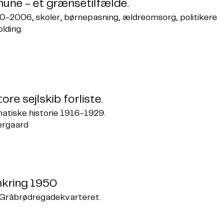
une - et grænsetilfælde.
-2006, skoler, børnepasning, ældreomsorg, politikere
lding.
ore sejlskib forliste.
matiske historie 1916-1929.
tergaard
mkring 1950
 Gråbrødregadekvarteret.