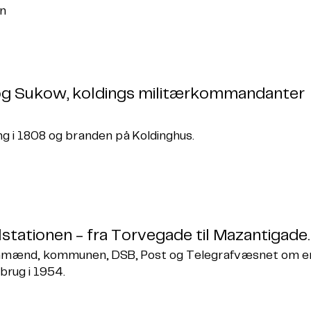
en
 og Sukow, koldings militærkommandanter
ng i 1808 og branden på Koldinghus.
lstationen - fra Torvegade til Mazantigade.
gnmænd, kommunen, DSB, Post og Telegrafvæsnet om e
 brug i 1954.