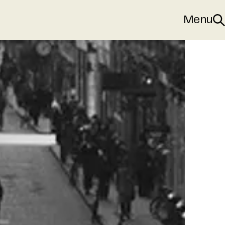
Menu
Sø