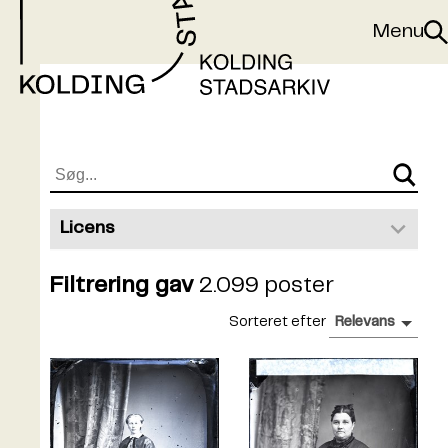
Gå til indhold
Menu
Sø
Licens
Public Domain
2.099
Filtrering gav
2.099 poster
Sorteret efter
Relevans