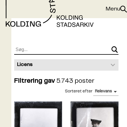
Gå til indhold
Menu
Sø
Licens
Public Domain
5.743
Filtrering gav
5.743 poster
Sorteret efter
Relevans