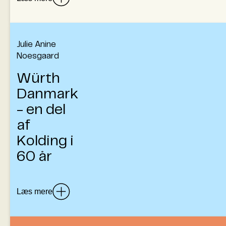
socialt samlingspunkt i bistroen på første
sal.
Julie Anine
Luk
Noesgaard
Kolding Fyrværkerifabriks historie starter i
Würth
et lille skur ved ‘Tivolipladsen’ på
Danmark
Gøhlmannsvej, men det hele begyndte i
Flensburg, hvor forfatterens tipoldefar
- en del
Hans Diedrichsen grundlagde fabrikken i
af
1857. Først senere rykkede fabrikken til
Kolding i
Kolding, hvor der blev produceret
fyrværkeri på Kolding Fyrværkerifabrik med
60 år
forfatterens farfar og senere hans onkel i
spidsen frem til 1974.
Læs mere