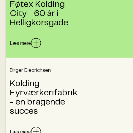
Føtex Kolding
City - 60 år i
Helligkorsgade
Læs mere
Birger Diedrichsen
Luk
Kolding
Med Føtex Kolding Citys åbning i 1965 blev
Fyrværkerifabrik
koldingenserne præsenteret for en helt ny
måde at handle på: selvbetjening,
- en bragende
rulletrapper og alt fra fødevarer til tekstiler
succes
samlet under ét tag. Gennem de seneste
60 år har butikken været et fast indslag i
mange koldingenseres hverdag, både som
Læs mere
praktisk indkøbssted, men også som