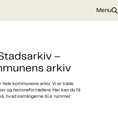
Menu
Sø
Stadsarkiv –
mmunens arkiv
r hele kommunens arkiv. Vi er både
 og historiefortællere. Her kan du få
på, hvad samlingerne bl.a. rummer:
.