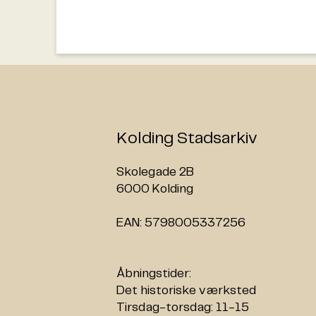
Kolding Stadsarkiv
Forenklingsudvalget mød
Skolegade 2B
Mandag den 16. januar 192
6000 Kolding
Kolding, de fire øvrige me
Forenklingsudvalget til e
EAN: 5798005337256
der skulle afrunde udvalget
udvalget til opdrag, at fo
administration.
Åbningstider:
Det historiske værksted
Forenklingsudvalget havde
Tirsdag-torsdag: 11-15
regnskabsårene 1922 til 1