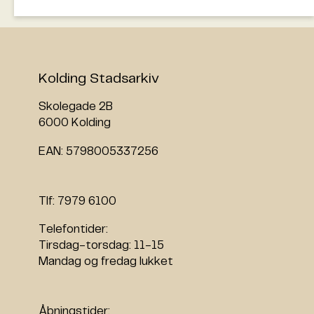
Luk
Kolding Stadsarkiv
Kolding Stadsarkiv har fra 1. september
2025 ansat Anneken Appel Laursen som
Skolegade 2B
kulturhistorisk formidler i en treårig
6000 Kolding
projektstilling med fokus på bymidten. Hun
skal gøre historien til en levende del af
EAN: 5798005337256
byens udvikling og invitere borgerne med i
fortællingen om både fortid og fremtid.
Tlf: 7979 6100
”Anneken har en unik kombination af
erfaring med samskabelse, byvandringer og
Telefontider:
borgerinddragelse, og hun har arbejdet med
Tirsdag-torsdag: 11-15
alt fra store formidlingsprojekter til helt
Mandag og fredag lukket
lokale kulturmiljøer. Vi er glade for at få
hendes blik på Koldings bymidte – og
hendes evne til at forbinde historien med
Åbningstider: