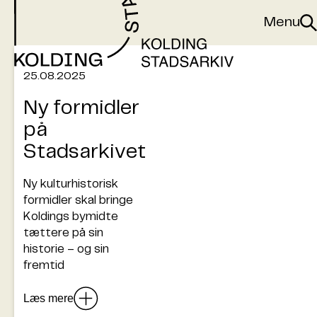
Gå til indhold
Menu
Sø
25.08.2025
Ny formidler
på
Stadsarkivet
Ny kulturhistorisk
formidler skal bringe
Koldings bymidte
tættere på sin
historie – og sin
fremtid
Læs mere